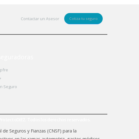
Contactar un Asesor
Cotiza tu seguro
seguradoras
pfre
+
an Seguro
rotectoDIEZ. Todos los derechos reservados.
 de Seguros y Fianzas (CNSF) para la
lectivos en las ramas automotriz, gastos médicos