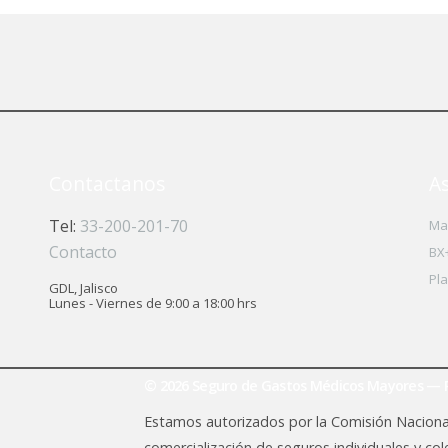
Contactanos
A
Tel:
33-200-201-70
Ma
Contacto
BX
Pl
GDL, Jalisco
Lunes - Viernes de 9:00 a 18:00 hrs
© 2026 Seguro de Gastos Médicos Mayores — P
Estamos autorizados por la Comisión Nacional
comercialización de seguros individuales y co